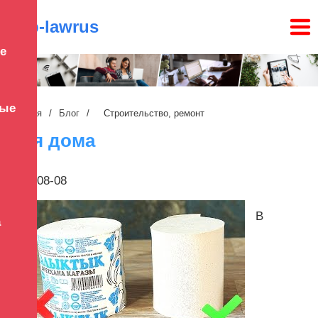
ppp-lawrus
е
ные
Главная
/
Блог
/
Строительство, ремонт
Для дома
2024-08-08
В
а